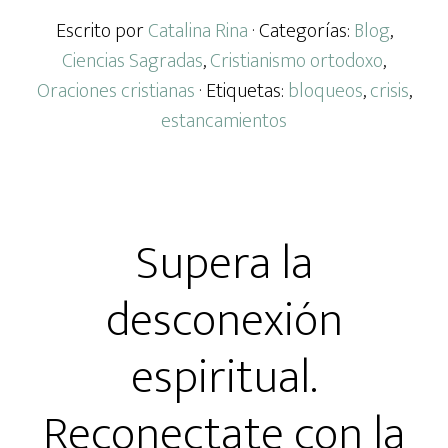
Escrito por
Catalina Rina
· Categorías:
Blog
,
Ciencias Sagradas
,
Cristianismo ortodoxo
,
Oraciones cristianas
· Etiquetas:
bloqueos
,
crisis
,
estancamientos
Supera la
desconexión
espiritual.
Reconectate con la