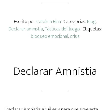
Escrito por
Catalina Rina
· Categorías:
Blog
,
Declarar amnistía
,
Tácticas del Juego
· Etiquetas:
bloqueo emocional
,
crisis
Declarar Amnistia
Declarar Amnistia ¿Qué es y para que sirve esta