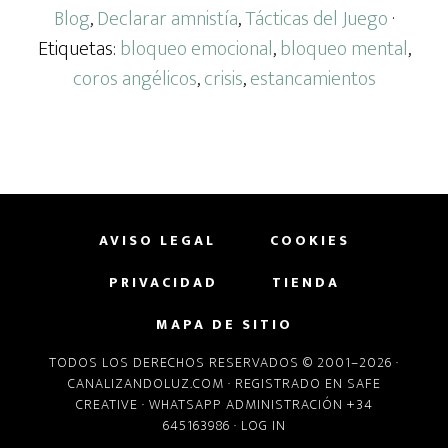
Blog
,
Declarar amnistía
,
Tácticas del Juego
·
Etiquetas:
bloqueo emocional
,
bloqueo mental
,
coros angélicos
,
crisis
,
estancamientos
AVISO LEGAL
COOKIES
PRIVACIDAD
TIENDA
MAPA DE SITIO
TODOS LOS DERECHOS RESERVADOS © 2001–2026 ·
CANALIZANDOLUZ.COM
· REGISTRADO EN
SAFE
CREATIVE
· WHATSAPP ADMINISTRACIÓN +34
645163986 ·
LOG IN