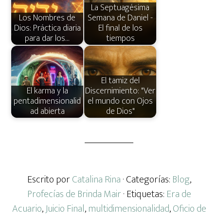
La Septuagésima
Los Nombres de
Semana de Daniel -
Dios: Práctica diaria
El final de los
para dar los…
tiempos
El tamiz del
El karma y la
Discernimiento: "Ver
pentadimensionalid
el mundo con Ojos
ad abierta
de Dios"
Escrito por
Catalina Rina
· Categorías:
Blog
,
Profecías de Brinda Mair
· Etiquetas:
Era de
Acuario
,
Juicio Final
,
multidimensionalidad
,
Oficio de