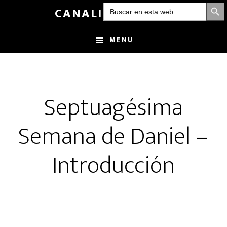
BOTÓN DE
Buscar:
Skip
CANALIZANDOLUZ
to
main
MENU
content
Septuagésima
Semana de Daniel –
Introducción