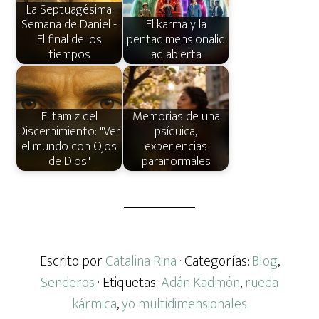
La Septuagésima
Semana de Daniel -
El karma y la
El final de los
pentadimensionalid
tiempos
ad abierta
El tamiz del
Memorias de una
Discernimiento: "Ver
psíquica,
el mundo con Ojos
experiencias
de Dios"
paranormales
Escrito por
Catalina Rina
· Categorías:
Blog
,
Senderos
· Etiquetas:
Adán Kadmón
,
rueda
kármica
,
yo multidimensionales