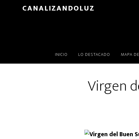
Skip
CANALIZANDOLUZ
to
main
content
INICIO
LO DESTACADO
MAPA DE
Virgen d