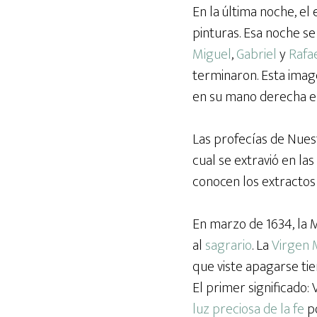
En la última noche, el 
pinturas. Esa noche s
Miguel
,
Gabriel
y
Rafa
terminaron. Esta image
en su mano derecha el
Las profecías de Nues
cual se extravió en la
conocen los extractos 
En marzo de 1634, la M
al
sagrario
. La
Virgen 
que viste apagarse tien
El primer significado:
luz preciosa de la fe
po