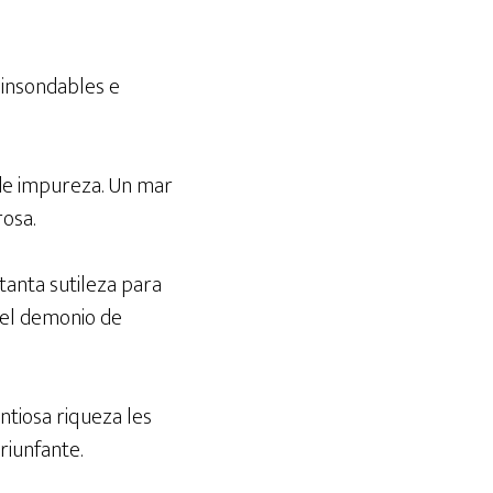
 insondables e
u de impureza. Un mar
rosa.
 tanta sutileza para
 el demonio de
ntiosa riqueza les
triunfante.