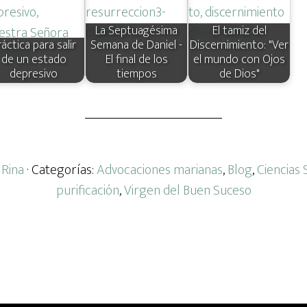
La Septuagésima
El tamiz del
ráctica para salir
Semana de Daniel -
Discernimiento: "Ver
de un estado
El final de los
el mundo con Ojos
depresivo
tiempos
de Dios"
 Rina
· Categorías:
Advocaciones marianas
,
Blog
,
Ciencias
purificación
,
Virgen del Buen Suceso