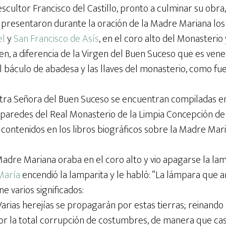
escultor Francisco del Castillo, pronto a culminar su obra
e presentaron durante la oración de la Madre Mariana lo
el
y
San Francisco de Asís
, en el coro alto del Monasteri
n, a diferencia de la Virgen del Buen Suceso que es vene
 báculo de abadesa y las llaves del monasterio, como fu
tra Señora del Buen Suceso se encuentran compiladas en “
s paredes del Real Monasterio de la Limpia Concepción de 
contenidos en los libros biográficos sobre la Madre Mari
adre Mariana oraba en el coro alto y vio apagarse la lam
María
encendió la lamparita y le habló: “La lámpara que a
e varios significados:
 Varias herejías se propagarán por estas tierras; reinando 
r la total corrupción de costumbres, de manera que cas