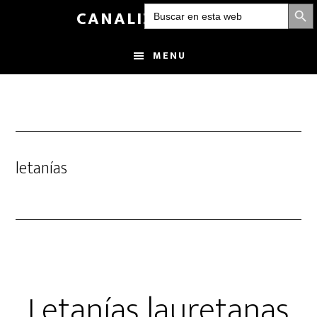
BOTÓN DE
Buscar:
Skip
CANALIZANDOLUZ
to
main
MENU
content
letanías
Letanías lauretanas