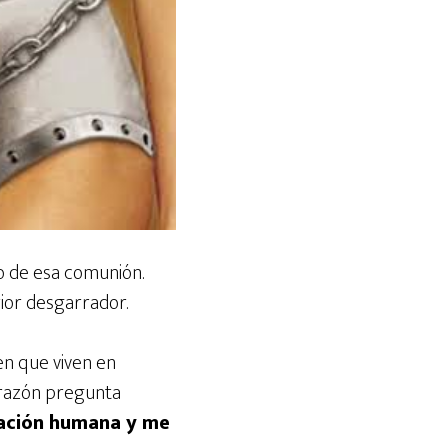
o de esa comunión.
ior desgarrador.
en que viven en
corazón pregunta
itación humana y me