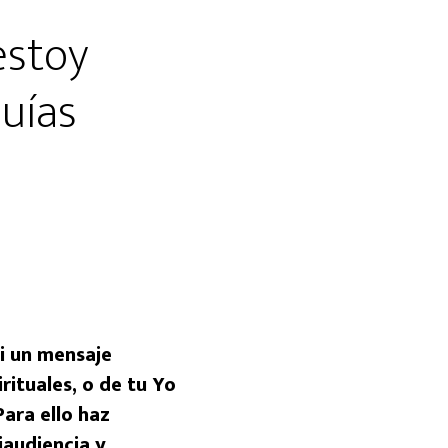
estoy
uías
si un mensaje
rituales, o de tu Yo
Para ello haz
riaudiencia y