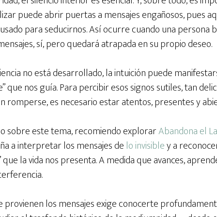
dad, el silencio interior es esencial. Y, sobre todo, es im
lizar puede abrir puertas a mensajes engañosos, pues a
sado para seducirnos. Así ocurre cuando una persona bu
mensajes, sí, pero quedará atrapada en su propio deseo.
udiencia no está desarrollado, la intuición puede manifesta
le” que nos guía. Para percibir esos signos sutiles, tan de
in romperse, es necesario estar atentos, presentes y abie
ado sobre este tema, recomiendo explorar
Abandona el La
ña a interpretar los mensajes de
lo invisible
y a reconocer
” que la vida nos presenta. A medida que avances, aprende
terferencia.
provienen los mensajes exige conocerte profundamente