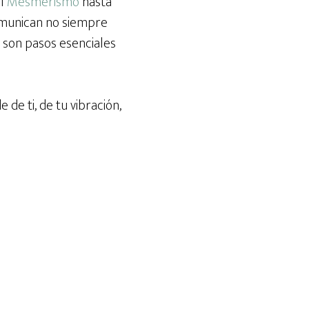
el
Mesmerismo
hasta
comunican no siempre
l son pasos esenciales
 de ti, de tu vibración,