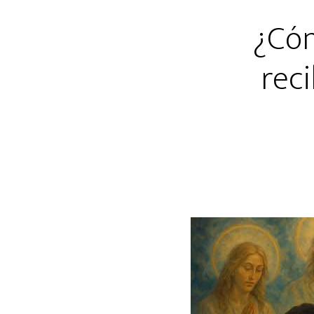
¿Cóm
rec