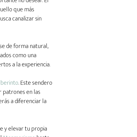
portante no desear. El
quello que más
sca canalizar sin
rse de forma natural,
licados como una
rtos a la experiencia.
berinto
. Este sendero
 patrones en las
rás a diferenciar la
 y elevar tu propia