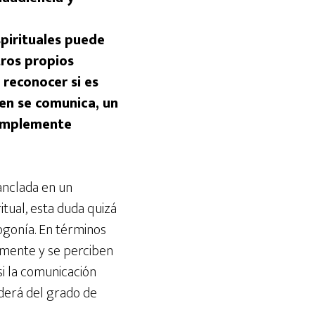
spirituales puede
tros propios
reconocer si es
en se comunica, un
simplemente
 anclada en un
tual, esta duda quizá
ogonía. En términos
 mente y se perciben
si la comunicación
nderá del grado de