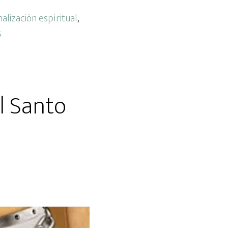
alización espìritual
,
s
l Santo