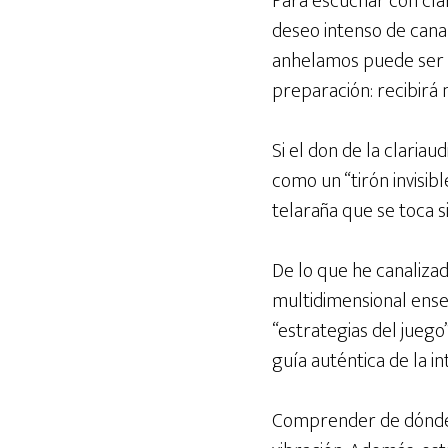
Para escuchar con clari
deseo intenso de cana
anhelamos puede ser u
preparación: recibirá 
Si el don de la claria
como un “tirón invisib
telaraña que se toca s
De lo que he canaliz
multidimensional ense
“estrategias del juego
guía auténtica de la in
Comprender de dónde 