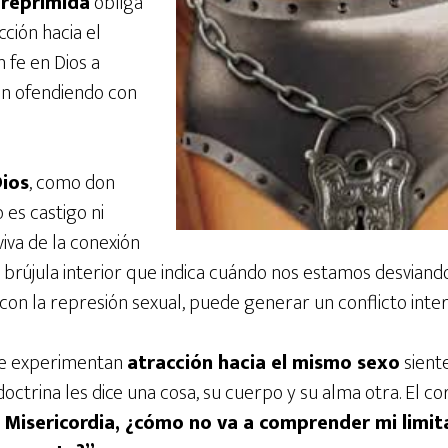
reprimida
obliga
cción hacia el
 fe en Dios a
tán ofendiendo con
ios
, como don
 es castigo ni
viva de la conexión
 brújula interior que indica cuándo nos estamos desviand
on la represión sexual, puede generar un conflicto inter
e experimentan
atracción hacia el mismo sexo
sient
octrina les dice una cosa, su cuerpo y su alma otra. El 
s Misericordia, ¿cómo no va a comprender mi lim