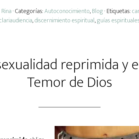
 Rina
· Categorías:
Autoconocimiento
,
Blog
· Etiquetas:
can
clariaudiencia
,
discernimiento espiritual
,
guías espirituale
xualidad reprimida y e
Temor de Dios