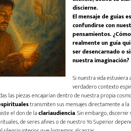
discierne.
El mensaje de guías e
confundirse con nues
pensamientos. ¿Cómo 
realmente un guía qui
ser desencarnado o 
nuestra imaginación?
Si nuestra vida estuviera
verdadero contexto espiri
odas las piezas encajarían dentro de nuestra propia cosm
espirituales
transmiten sus mensajes directamente a la
iste el don de la
clariaudiencia
. Sin embargo, discernir 
irituales, de seres afines o de nuestro Yo Superior depe
 silencio interior que logremos alcanzar.