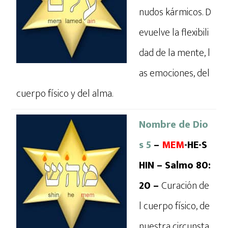
nudos kármicos. D
evuelve la flexibili
dad de la mente, l
as emociones, del
cuerpo físico y del alma.
Nombre de Dio
s 5
–
MEM
-HE-S
HIN – Salmo 80:
20 –
Curación de
l cuerpo físico, de
nuestra circunsta