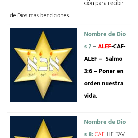
ción para recibir
de Dios mas bendiciones.
Nombre de Dio
s 7
–
ALEF
-CAF-
ALEF – Salmo
3:6 – Poner en
orden nuestra
vida.
Nombre de Dio
s 8:
CAF
-HE-TAV