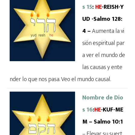
s 15
:
HE
-REISH-Y
UD -Salmo 128:
4 –
Aumenta la vi
sión espiritual par
a ver el mundo de
las causas y ente
nder lo que nos pasa. Veo el mundo causal.
Nombre de Dio
s 16
:
HE
-KUF-ME
M – Salmo 10:1
– Elevar su suert