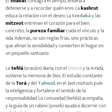
El
Shabat
consagra el tiempo, enseña a
detenerse y a recordar quién eres. La
kashrut
educa la relación con el deseo. La
tzedaká
y las
mitzvot
entrenan el corazón para el bien
concreto; la
pureza familiar
cuida el vínculo y la
vida. Además, no son reglas frías, sino prácticas
que afinan la sensibilidad y convierten el hogar en
un pequeño santuario.
La
tefilá
(oración) diaria, con el
Shemá
y la Amidá,
sostiene la memoria de Dios. El estudio constante
de la
Torá
y del
Talmud
, en el
beit midrash
, pule
la inteligencia y fortalece el sentido de la
responsabilidad. La comunidad (kehilá) acompaña,
y la guía de un rabino (posek) ayuda a discernir con