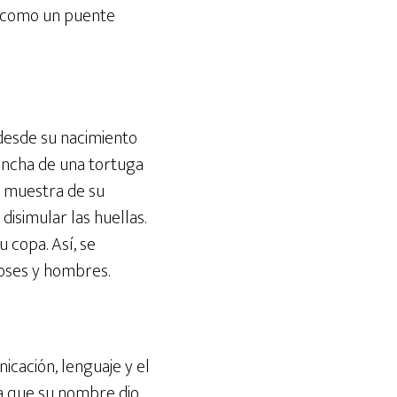
na como un puente
 desde su nacimiento
 concha de una tortuga
o muestra de su
disimular las huellas.
 copa. Así, se
ioses y hombres.
icación, lenguaje y el
ha que su nombre dio