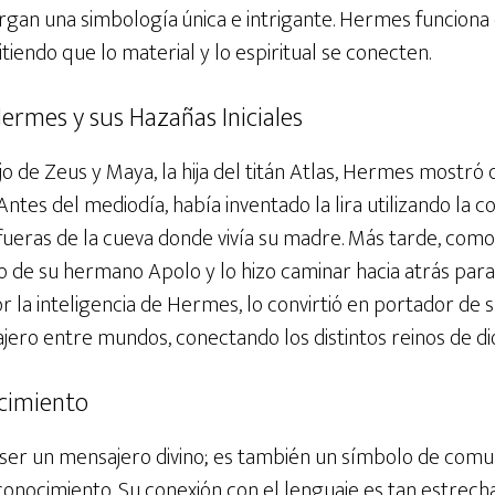
torgan una simbología única e intrigante. Hermes funcio
iendo que lo material y lo espiritual se conecten.
ermes y sus Hazañas Iniciales
jo de Zeus y Maya, la hija del titán Atlas, Hermes mostró
 Antes del mediodía, había inventado la lira utilizando la
fueras de la cueva donde vivía su madre. Más tarde, com
o de su hermano Apolo y lo hizo caminar hacia atrás para 
 la inteligencia de Hermes, lo convirtió en portador de su
jero entre mundos, conectando los distintos reinos de d
cimiento
 ser un mensajero divino; es también un símbolo de comun
conocimiento. Su conexión con el lenguaje es tan estrec