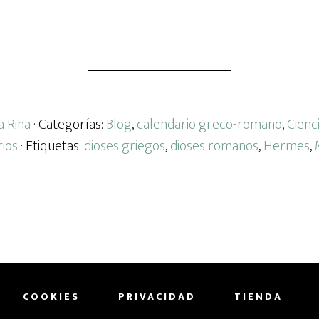
a Rina
· Categorías:
Blog
,
calendario greco-romano
,
Cienc
ios
· Etiquetas:
dioses griegos
,
dioses romanos
,
Hermes
,
COOKIES
PRIVACIDAD
TIENDA