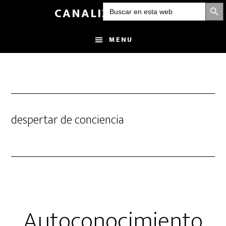
BOTÓN DE
Buscar:
Skip
CANALIZANDOLUZ
to
main
MENU
content
despertar de conciencia
Autoconocimiento