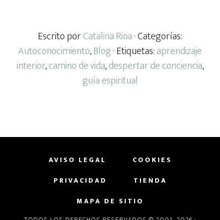
Escrito por
Catalina Rina
· Categorías:
Autoconocimiento
,
Blog
· Etiquetas:
aprendizaje
interior
,
camino de vida
,
despertar de conciencia
,
guía espiritual
AVISO LEGAL
COOKIES
PRIVACIDAD
TIENDA
MAPA DE SITIO
TODOS LOS DERECHOS RESERVADOS © 2001–2026 ·