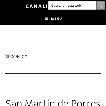
BOTÓN DE
Buscar:
Skip
CANALIZANDOLUZ
to
main
MENU
content
bilocación
San Martín de Porres