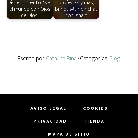
Discernimiento: "Ver
profecias y mas,
el mundo con Ojos
Brinda Mair en chat
de Dios"
con Ishain
Escrito por
Catalina Rina
· Categorías:
Blog
AVISO LEGAL
COOKIES
PRIVACIDAD
TIENDA
MAPA DE SITIO