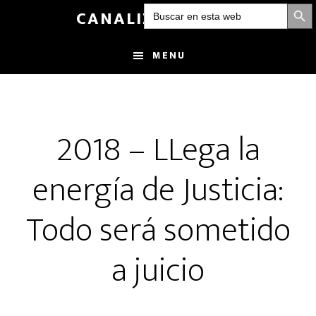
BOTÓN DE
Buscar:
Skip
CANALIZANDOLUZ
to
main
MENU
content
2018 – LLega la
energía de Justicia:
Todo será sometido
a juicio