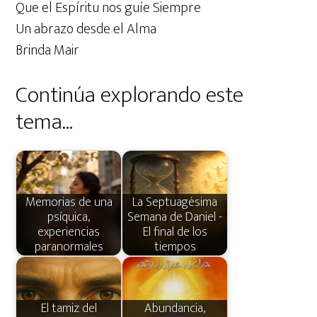
Que el Espíritu nos guíe Siempre
Un abrazo desde el Alma
Brinda Mair
Continúa explorando este
tema...
Memorias de una
La Septuagésima
psíquica,
Semana de Daniel -
experiencias
El final de los
paranormales
tiempos
El tamiz del
Abundancia,