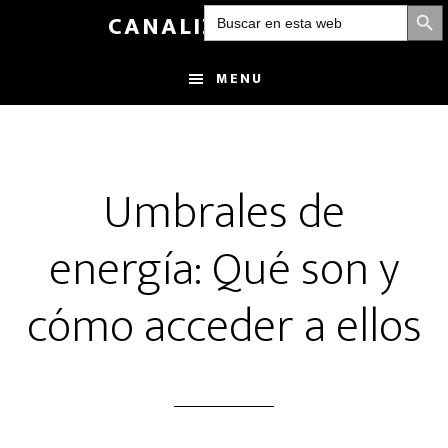
BOTÓN DE
Buscar:
Skip
CANALIZANDOLUZ
to
main
MENU
content
Umbrales de
energía: Qué son y
cómo acceder a ellos