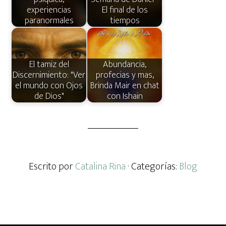
experiencias
El final de los
paranormales
tiempos
El tamiz del
Abundancia,
Discernimiento: "Ver
profecias y mas,
el mundo con Ojos
Brinda Mair en chat
de Dios"
con Ishain
Escrito por
Catalina Rina
· Categorías:
Blog