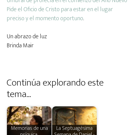
Umbral de profecía en el comienzo del Año Nuevo
Pide el Oficio de Cristo para estar en el lugar
preciso y el momento oportuno
.
Un abrazo de luz
Brinda Mair
Continúa explorando este
tema...
Memorias de una
La Septuagésima
psíquica,
Semana de Daniel -