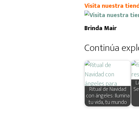
Visita nuestra tie
Brinda Mair
Continúa expl
L
Ritual de Navidad
Se
con ángeles: Ilumina
tu vida, tu mundo