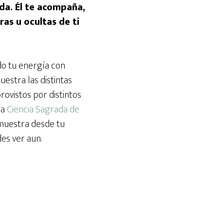
rda. Él te acompaña,
as u ocultas de ti
do tu energía con
estra las distintas
rovistos por distintos
la
Ciencia Sagrada de
 muestra desde tu
es ver aun.