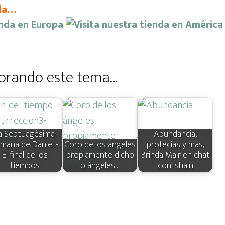
nda…
orando este tema...
a Septuagésima
Abundancia,
mana de Daniel -
Coro de los ángeles
profecias y mas,
El final de los
propiamente dicho
Brinda Mair en chat
tiempos
o ángeles…
con Ishain