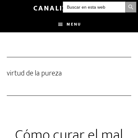
BOTÓN DE
Buscar:
Skip
CANALIZANDOLUZ
to
main
MENU
content
virtud de la pureza
Cómo curar el mal