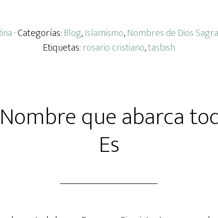
Rina
· Categorías:
Blog
,
Islamismo
,
Nombres de Dios Sagr
Etiquetas:
rosario cristiano
,
tasbish
l Nombre que abarca to
Es