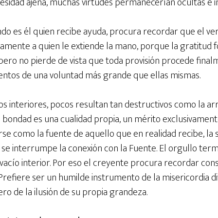
ecesidad ajena, muchas virtudes permanecerían ocultas e in
o es él quien recibe ayuda, procura recordar que el v
ramente a quien le extiende la mano, porque la gratitud 
pero no pierde de vista que toda provisión procede final
entos de una voluntad más grande que ellas mismas.
os interiores, pocos resultan tan destructivos como la a
 bondad es una cualidad propia, un mérito exclusivamen
se como la fuente de aquello que en realidad recibe, la 
 se interrumpe la conexión con la Fuente. El orgullo term
l vacío interior. Por eso el creyente procura recordar c
 Prefiere ser un humilde instrumento de la misericordia d
ero de la ilusión de su propia grandeza.