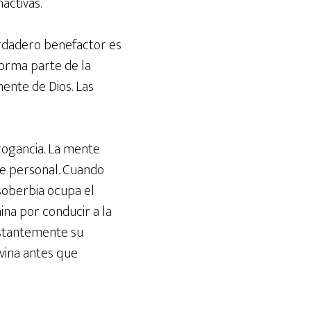
activas.
erdadero benefactor es
forma parte de la
mente de Dios. Las
rrogancia. La mente
te personal. Cuando
soberbia ocupa el
ina por conducir a la
onstantemente su
ivina antes que