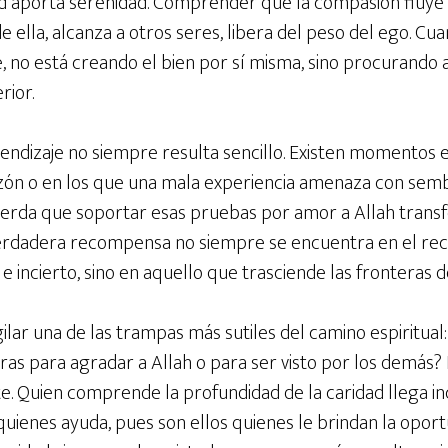
 aporta serenidad. Comprender que la compasión fluye 
 de ella, alcanza a otros seres, libera del peso del ego. C
 no está creando el bien por sí misma, sino procurando 
rior.
ndizaje no siempre resulta sencillo. Existen momentos en
azón o en los que una mala experiencia amenaza con semb
erda que soportar esas pruebas por amor a Allah transf
 verdadera recompensa no siempre se encuentra en el r
 e incierto, sino en aquello que trasciende las fronteras 
lar una de las trampas más sutiles del camino espiritual: 
bras para agradar a Allah o para ser visto por los demás
e. Quien comprende la profundidad de la caridad llega in
uienes ayuda, pues son ellos quienes le brindan la oport