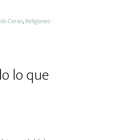
ado Corán
,
Religiones
·
do lo que