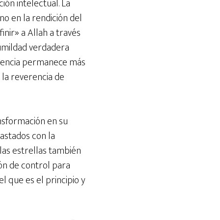
ión intelectual. La
 en la rendición del
nir» a Allah a través
humildad verdadera
 esencia permanece más
 la reverencia de
nsformación en su
astados con la
las estrellas también
sión de control para
l que es el principio y