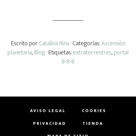
Escrito por
Catalina Rina
· Categorías:
Ascensión
planetaria
,
Blog
· Etiquetas:
extraterrestres
,
portal
8-8-8
AVISO LEGAL
COOKIES
PRIVACIDAD
TIENDA