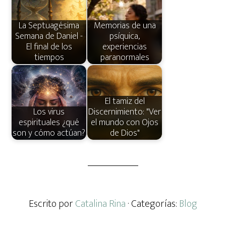
La Septuagésima
Memorias de una
Semana de Daniel -
psíquica,
El final de los
experiencias
tiempos
paranormales
El tamiz del
Los virus
Discernimiento: "Ver
espirituales ¿qué
el mundo con Ojos
son y cómo actúan?
de Dios"
Escrito por
Catalina Rina
· Categorías:
Blog