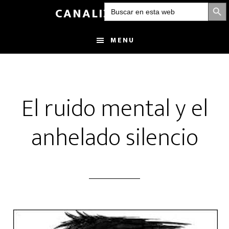
BOTÓN DE
Buscar:
Skip
CANALIZANDOLUZ
to
main
MENU
content
El ruido mental y el
anhelado silencio