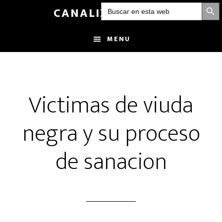
BOTÓN DE
Buscar:
Skip
CANALIZANDOLUZ
to
main
MENU
content
Victimas de viuda
negra y su proceso
de sanacion