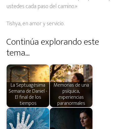
ustedes cada paso del camino.»
Tishya, en amor y servicio.
Continúa explorando este
tema...
La Septuagésima
Memorias de una
Semana de Daniel -
psíquica,
El final de los
experiencias
tiempos
paranormales