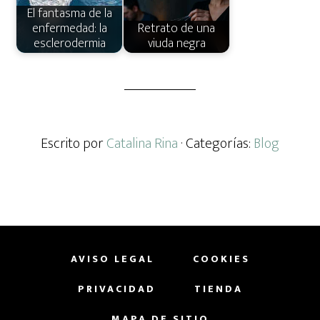
El fantasma de la
enfermedad: la
Retrato de una
esclerodermia
viuda negra
Escrito por
Catalina Rina
· Categorías:
Blog
AVISO LEGAL
COOKIES
PRIVACIDAD
TIENDA
MAPA DE SITIO