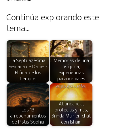
Continúa explorando este
tema...
La Septuagésima
Memorias de una
Semana de Daniel -
psíquica,
El final de los
experiencias
tiempos
paranormales
Abundancia,
Los 13
profecias y mas,
arrepentimientos
Brinda Mair en chat
de Pistis Sophia
con Ishain