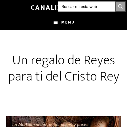
BOTÓN DE
Buscar:
Skip
CANALIZANDOLUZ
to
main
MENU
content
Un regalo de Reyes
para ti del Cristo Rey