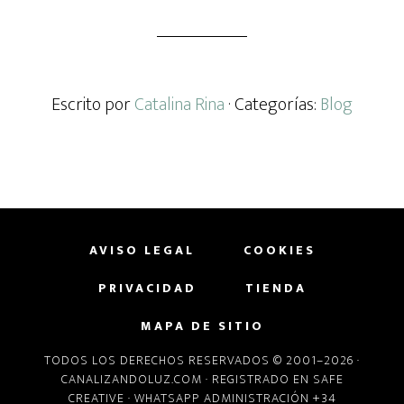
Escrito por
Catalina Rina
· Categorías:
Blog
AVISO LEGAL
COOKIES
PRIVACIDAD
TIENDA
MAPA DE SITIO
TODOS LOS DERECHOS RESERVADOS © 2001–2026 ·
CANALIZANDOLUZ.COM
· REGISTRADO EN
SAFE
CREATIVE
· WHATSAPP ADMINISTRACIÓN +34