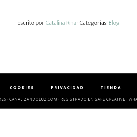
Escrito por
Catalina Rina
· Categorías:
Blog
COOKIES
PRIVACIDAD
TIENDA
26 ·
CANALIZANDOLUZ.COM
· REGISTRADO EN
SAFE CREATIVE
· WH