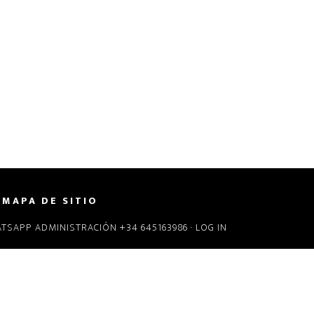
MAPA DE SITIO
ATSAPP ADMINISTRACIÓN +34 645163986 ·
LOG IN