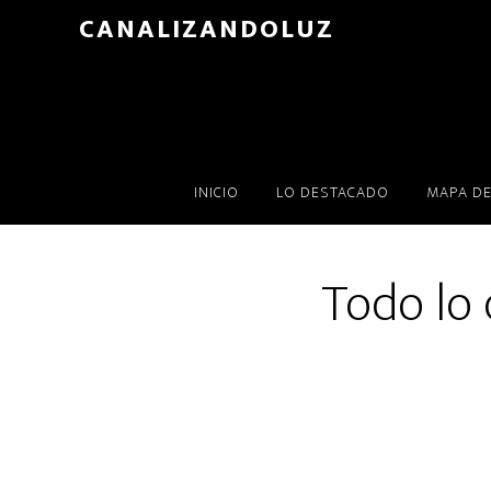
Skip
CANALIZANDOLUZ
to
main
content
INICIO
LO DESTACADO
MAPA DE
Todo lo