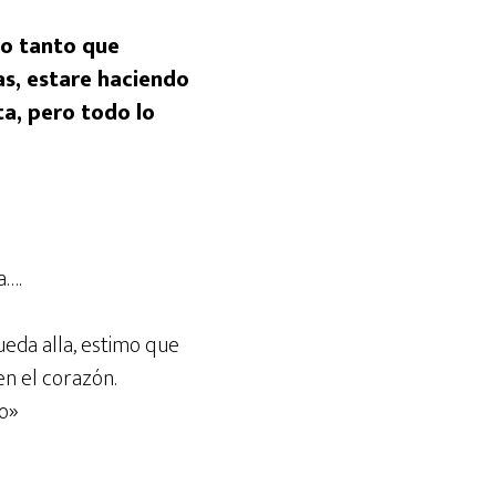
go tanto que
as, estare haciendo
ta, pero todo lo
a….
eda alla, estimo que
en el corazón.
to»