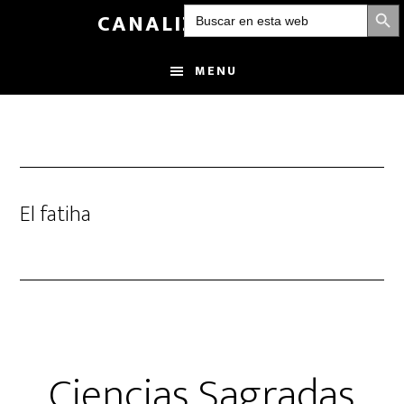
BOTÓN DE
Buscar:
Skip
CANALIZANDOLUZ
to
main
MENU
content
El fatiha
Ciencias Sagradas