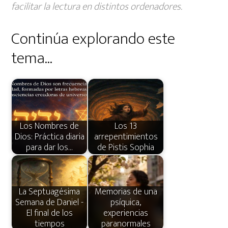
facilitar la lectura en distintos ordenadores.
Continúa explorando este
tema...
Los Nombres de
Los 13
Dios: Práctica diaria
arrepentimientos
para dar los…
de Pistis Sophia
La Septuagésima
Memorias de una
Semana de Daniel -
psíquica,
El final de los
experiencias
tiempos
paranormales