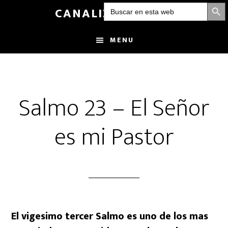
BOTÓN DE
Buscar:
Skip
CANALIZANDOLUZ
to
main
MENU
content
Salmo 23 – El Señor
es mi Pastor
El vigesimo tercer Salmo es uno de los mas