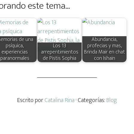
orando este tema...
emorias de una
Abundancia,
psíquica,
Los 13
profecias y mas,
experiencias
arrepentimientos
Brinda Mair en chat
paranormales
de Pistis Sophia
con Ishain
Escrito por
Catalina Rina
· Categorías:
Blog