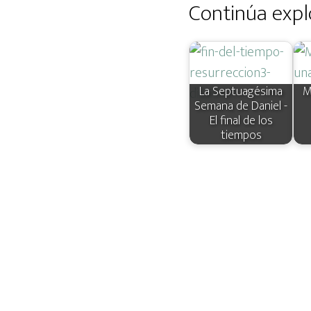
Continúa expl
La Septuagésima
M
Semana de Daniel -
El final de los
tiempos