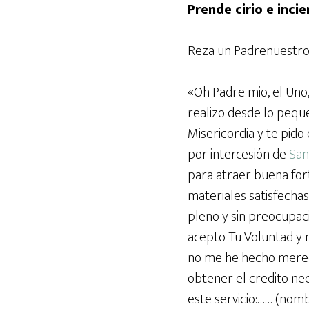
Prende cirio e incie
Reza un Padrenuestro 
«Oh Padre mio, el Uno, 
realizo desde lo pequ
Misericordia y te pido
por intercesión de
San
para atraer buena fort
materiales satisfecha
pleno y sin preocupaci
acepto Tu Voluntad y n
no me he hecho merece
obtener el credito n
este servicio:…… (nomb