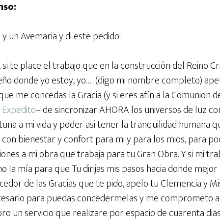
nso:
y un Avemaria y di este pedido:
si te place el trabajo que en la construcción del Reino Cri
eño donde yo estoy, yo….. (digo mi nombre completo) ape
 que me concedas la Gracia (y si eres afín a la Comunion d
 Expedito
– de sincronizar AHORA los universos de luz co
una a mi vida y poder asi tener la tranquilidad humana q
s con bienestar y confort para mi y para los mios, para 
ones a mi obra que trabaja para tu Gran Obra. Y si mi trab
o la mía para que Tu dirijas mis pasos hacia donde mejor 
dor de las Gracias que te pido, apelo tu Clemencia y Mi
ecesario para puedas concedermelas y me comprometo a 
ro un servicio que realizare por espacio de cuarenta dias