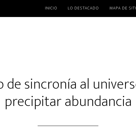
INICIO
LO DESTACADO
MAPA DE SIT
 de sincronía al univer
precipitar abundancia