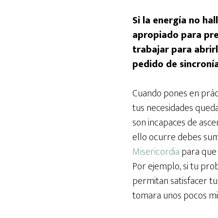
Si la energía no hal
apropiado para pr
trabajar para abri
pedido de sincronía
Cuando pones en prácti
tus necesidades qued
son incapaces de asce
ello ocurre debes suma
Misericordia
para que 
Por ejemplo, si tu pr
permitan satisfacer tu
tomara unos pocos min