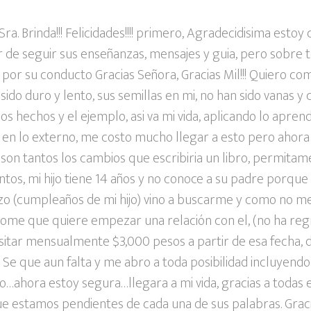
Sra. Brinda!!! Felicidades!!!! primero, Agradecidisima est
r de seguir sus enseñanzas, mensajes y guia, pero sobre t
 por su conducto Gracias Señora, Gracias Mil!!! Quiero co
ido duro y lento, sus semillas en mi, no han sido vanas y
os hechos y el ejemplo, asi va mi vida, aplicando lo aprend
a en lo externo, me costo mucho llegar a esto pero ahora
a, son tantos los cambios que escribiria un libro, permitam
tos, mi hijo tiene 14 años y no conoce a su padre porque 
zo (cumpleaños de mi hijo) vino a buscarme y como no me
endome que quiere empezar una relación con el, (no ha re
itar mensualmente $3,000 pesos a partir de esa fecha, 
! Se que aun falta y me abro a toda posibilidad incluyend
…ahora estoy segura…llegara a mi vida, gracias a todas 
e estamos pendientes de cada una de sus palabras. Gracia