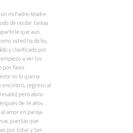
oy con mi Padre-Madre
odo de recibir tantas
mpartirle que aun
 como usted ha dicho,
ido y clarificado por
 empiezo a ver los
e por favor
este no lo queria
 encontró, regreso al
gresado) pero abrio
después de 14 años…
o al amor en pareja
esas puertas que
s por Estar y Ser.