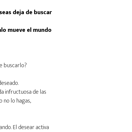
alo mueve el mundo
de buscarlo?
deseado.
da infructuosa de las
o no lo hagas,
do. El desear activa