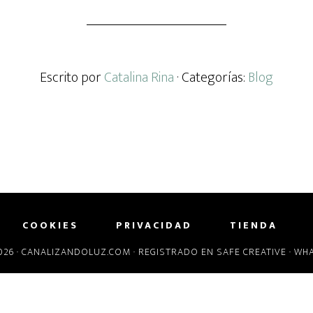
Escrito por
Catalina Rina
· Categorías:
Blog
COOKIES
PRIVACIDAD
TIENDA
26 ·
CANALIZANDOLUZ.COM
· REGISTRADO EN
SAFE CREATIVE
· WH