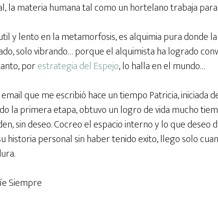
al, la materia humana tal como un hortelano trabaja par
util y lento en la metamorfosis, es alquimia pura donde la
seado, solo vibrando… porque el alquimista ha logrado con
tanto, por
estrategia del Espejo
, lo halla en el mundo…
mail que me escribió hace un tiempo Patricia, iniciada d
ndo la primera etapa, obtuvo un logro de vida mucho tie
den, sin deseo. Cocreo el espacio interno y lo que dese
historia personal sin haber tenido exito, llego solo cua
dura.
uíe Siempre