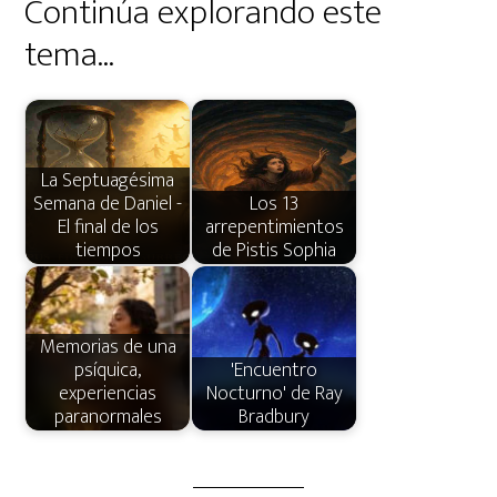
Continúa explorando este
tema...
La Septuagésima
Semana de Daniel -
Los 13
El final de los
arrepentimientos
tiempos
de Pistis Sophia
Memorias de una
psíquica,
'Encuentro
experiencias
Nocturno' de Ray
paranormales
Bradbury