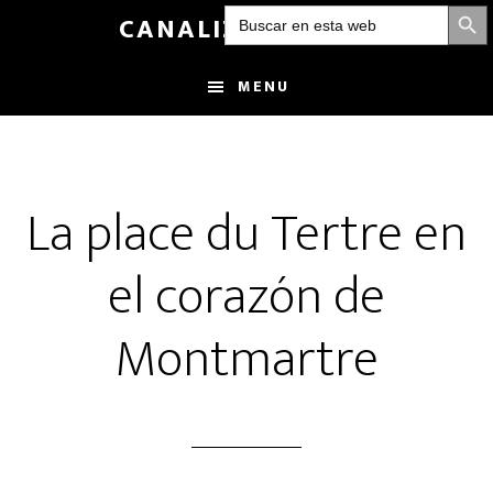
BOTÓN DE
Buscar:
Skip
CANALIZANDOLUZ
to
main
MENU
content
La place du Tertre en
el corazón de
Montmartre