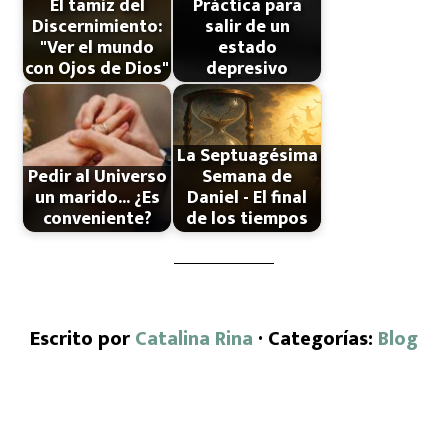
El tamiz del
Práctica para
Discernimiento:
salir de un
"Ver el mundo
estado
con Ojos de Dios"
depresivo
La Septuagésima
Pedir al Universo
Semana de
un marido... ¿Es
Daniel - El final
conveniente?
de los tiempos
Escrito por
Catalina Rina
· Categorías:
Blog