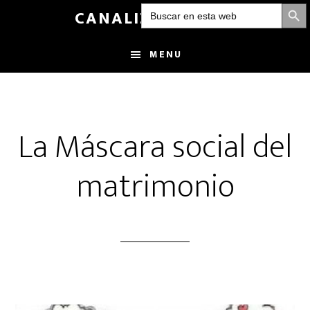
BOTÓN DE
Buscar:
Skip
CANALIZANDOLUZ
to
main
MENU
content
La Máscara social del
matrimonio