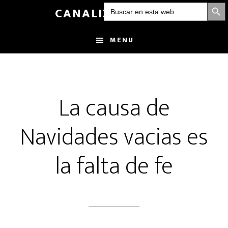
BOTÓN DE
Buscar:
Skip
CANALIZANDOLUZ
to
main
MENU
content
La causa de
Navidades vacias es
la falta de fe