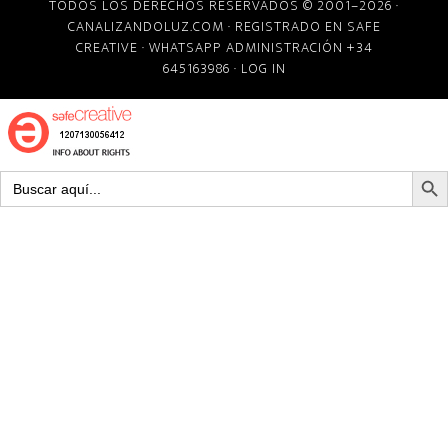
TODOS LOS DERECHOS RESERVADOS © 2001–2026 ·
CANALIZANDOLUZ.COM
· REGISTRADO EN
SAFE
CREATIVE
· WHATSAPP ADMINISTRACIÓN +34
645163986 ·
LOG IN
BOTÓN D
Buscar: