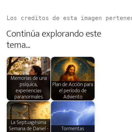
Los creditos de esta imagen pertene
Continúa explorando este
tema...
Memorias de una
psíquica,
Plan de Acción para
experiencias
el período de
paranormales
Adviento
La Septuagésima
Semana de Daniel -
Tormentas