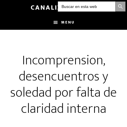
BOTÓN DE
Buscar:
Skip
CANALIZANDOLUZ
to
main
MENU
content
Incomprension,
desencuentros y
soledad por falta de
claridad interna