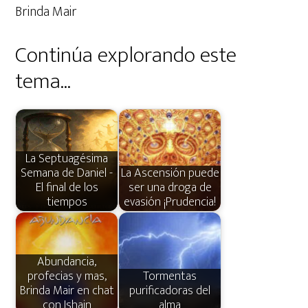
Brinda Mair
Continúa explorando este
tema...
La Septuagésima
Semana de Daniel -
La Ascensión puede
El final de los
ser una droga de
tiempos
evasión ¡Prudencia!
Abundancia,
profecias y mas,
Tormentas
Brinda Mair en chat
purificadoras del
con Ishain
alma