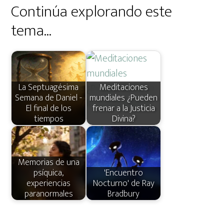
Continúa explorando este
tema...
La Septuagésima
Meditaciones
Semana de Daniel -
mundiales ¿Pueden
El final de los
frenar a la Justicia
tiempos
Divina?
Memorias de una
psíquica,
'Encuentro
experiencias
Nocturno' de Ray
paranormales
Bradbury