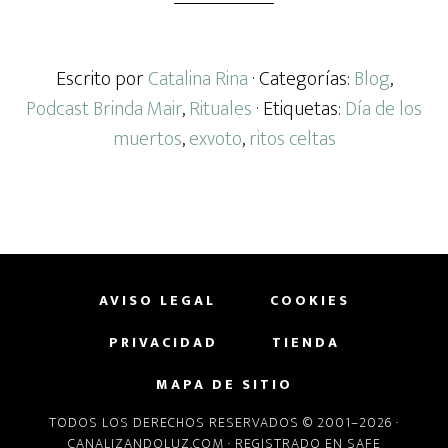
Escrito por
Catalina Rina
· Categorías:
Blog
,
Podcast Brinda Mair
,
Rituales
· Etiquetas:
Día de los
muertos
,
exvoto
,
ritos celtas
AVISO LEGAL
COOKIES
PRIVACIDAD
TIENDA
MAPA DE SITIO
TODOS LOS DERECHOS RESERVADOS © 2001–2026 ·
CANALIZANDOLUZ.COM
· REGISTRADO EN
SAFE