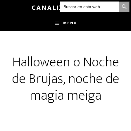
BOTÓN DE
Buscar:
Skip
CANALIZANDOLUZ
to
main
MENU
content
Halloween o Noche
de Brujas, noche de
magia meiga