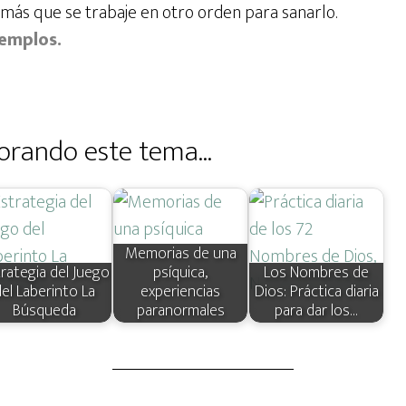
 más que se trabaje en otro orden para sanarlo.
jemplos.
orando este tema...
Memorias de una
rategia del Juego
psíquica,
Los Nombres de
el Laberinto La
experiencias
Dios: Práctica diaria
Búsqueda
paranormales
para dar los…