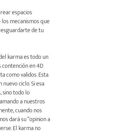
crear espacios
e los mecanismos que
 resguardarte de tu
del karma es todo un
os contención en 4D
ta como validos. Esta
 nuevo ciclo. Si esa
 sino todo lo
 llamando a nuestros
amente, cuando nos
os dará su “opinion a
cerse. El karma no