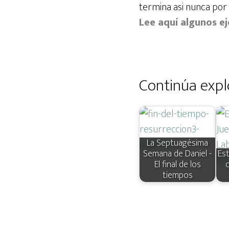
termina asi nunca por
Lee aquí algunos e
Continúa expl
La Septuagésima
Semana de Daniel -
Est
El final de los
d
tiempos