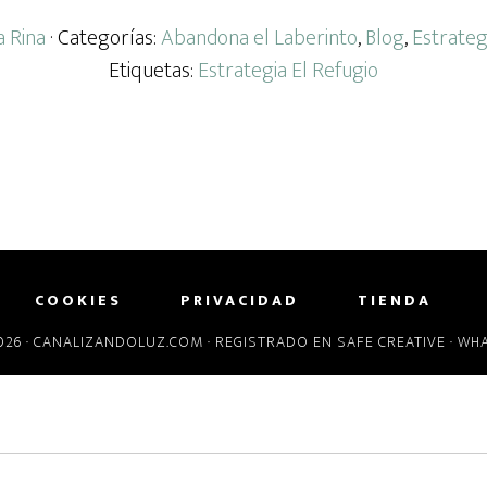
a Rina
· Categorías:
Abandona el Laberinto
,
Blog
,
Estrateg
Etiquetas:
Estrategia El Refugio
COOKIES
PRIVACIDAD
TIENDA
26 ·
CANALIZANDOLUZ.COM
· REGISTRADO EN
SAFE CREATIVE
· WH