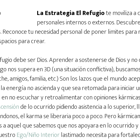
La Estrategia El Refugio
te moviliza a 
personales internos o externos. Descubr
os. Reconoce tu necesidad personal de poner limites para
pacios para crear.
ugio debe ser Dios. Aprender a sostenerse de Dios y no 
lgo nos supera en 3D (una situación conflictiva), buscam
he, amigos, familia, etc.) Son los lazos que el mundo acep
la energía no ascienda y que sea retomada para iniciar un
 en no escuchar y retroalimentar con opiniones kármicas,
censión
de lo ocurrido pidiendo asistencia a lo superior,
andonos, el karma se liberaria poco a poco. Pero kármic
 a aquel que sabemos que nos apoyara en lo ocurrido y n
nuestro
Ego/Niño Interior
lastimado necesita para fortale