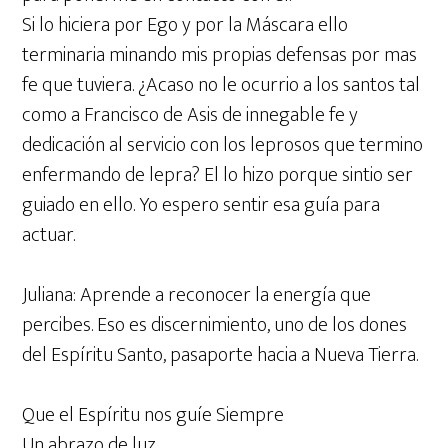
Si lo hiciera por Ego y por la Máscara ello
terminaria minando mis propias defensas por mas
fe que tuviera. ¿Acaso no le ocurrio a los santos tal
como a Francisco de Asis de innegable fe y
dedicación al servicio con los leprosos que termino
enfermando de lepra? El lo hizo porque sintio ser
guiado en ello. Yo espero sentir esa guía para
actuar.
Juliana: Aprende a reconocer la energía que
percibes. Eso es discernimiento, uno de los dones
del Espíritu Santo, pasaporte hacia a Nueva Tierra.
Que el Espíritu nos guíe Siempre
Un abrazo de luz