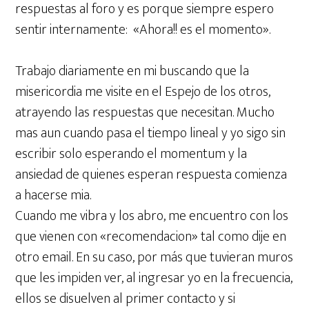
respuestas al foro y es porque siempre espero
sentir internamente: «Ahora!! es el momento».
Trabajo diariamente en mi buscando que la
misericordia me visite en el Espejo de los otros,
atrayendo las respuestas que necesitan. Mucho
mas aun cuando pasa el tiempo lineal y yo sigo sin
escribir solo esperando el momentum y la
ansiedad de quienes esperan respuesta comienza
a hacerse mia.
Cuando me vibra y los abro, me encuentro con los
que vienen con «recomendacion» tal como dije en
otro email. En su caso, por más que tuvieran muros
que les impiden ver, al ingresar yo en la frecuencia,
ellos se disuelven al primer contacto y si