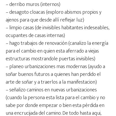
– derribo muros (internos)
– desagoto cloacas (exploro abismos propios y
ajenos para que desde allí reflejar luz)
– limpio casas (de invisibles habitantes indeseables,
ocupantes de casas internas)
– hago trabajos de renovación (canalizo la energía
para el cambio en quien esta aferrado a viejas
estructuras mostrandole puertas invisibles)
– planeo urbanizaciones mas modernas (ayudo a
soñar buenos futuros a quienes han perdido el
arte de soñar y a traerlos a la manifestacion)
– señalizo caminos en nuevas urbanizaciones
(cuando la persona esta lista para el cambio y no
sabe por donde empezar o bien esta pérdida en
una encrucijada del camino. De todo hasta aqui,