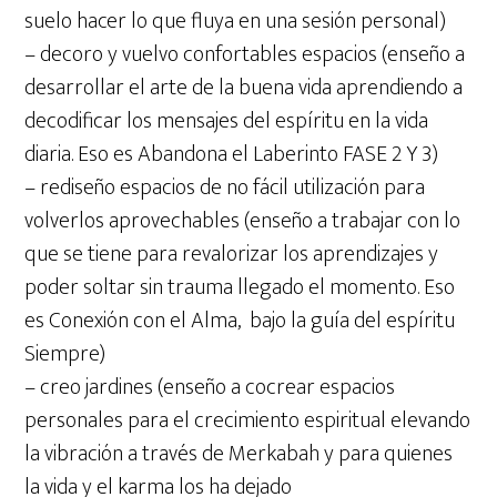
suelo hacer lo que fluya en una sesión personal)
– decoro y vuelvo confortables espacios (enseño a
desarrollar el arte de la buena vida aprendiendo a
decodificar los mensajes del espíritu en la vida
diaria. Eso es Abandona el Laberinto FASE 2 Y 3)
– rediseño espacios de no fácil utilización para
volverlos aprovechables (enseño a trabajar con lo
que se tiene para revalorizar los aprendizajes y
poder soltar sin trauma llegado el momento. Eso
es Conexión con el Alma, bajo la guía del espíritu
Siempre)
– creo jardines (enseño a cocrear espacios
personales para el crecimiento espiritual elevando
la vibración a través de Merkabah y para quienes
la vida y el karma los ha dejado