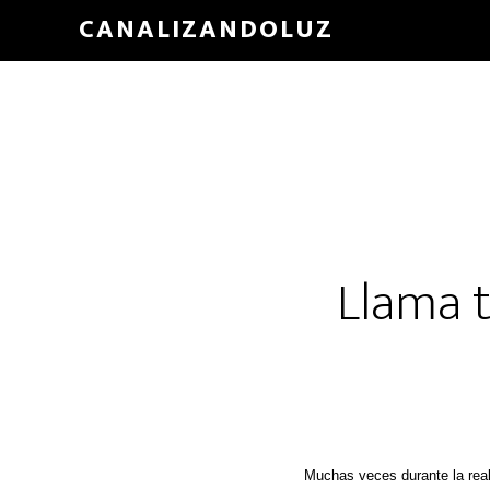
Skip
CANALIZANDOLUZ
to
main
content
Llama t
Muchas veces durante la rea