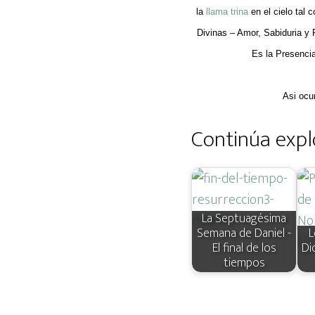
la
llama trina
en el cielo tal 
Divinas – Amor, Sabiduria y 
Es la Presenci
Asi ocur
Continúa expl
La Septuagésima
Semana de Daniel -
L
El final de los
Di
tiempos