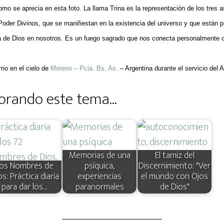
como se aprecia en esta foto. La llama Trina es la representación de los tres
Poder Divinos, que se manifiestan en la existencia del universo y que están 
a de Dios en nosotros. Es un fuego sagrado que nos conecta personalmente co
rio en el cielo de
Moreno – Pcia. Bs. As.
– Argentina durante el servicio del 
orando este tema...
Memorias de una
El tamiz del
os Nombres de
psíquica,
Discernimiento: "Ver
os: Práctica diaria
experiencias
el mundo con Ojos
para dar los…
paranormales
de Dios"